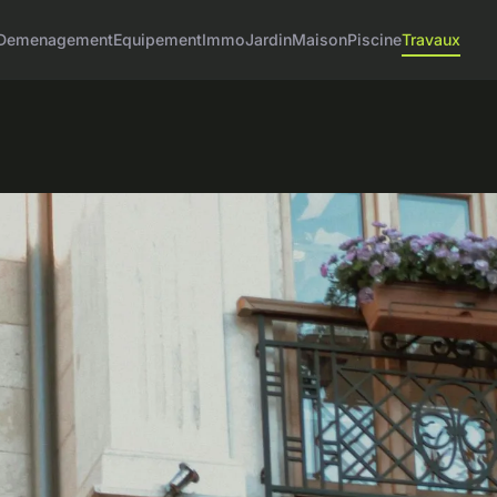
Demenagement
Equipement
Immo
Jardin
Maison
Piscine
Travaux