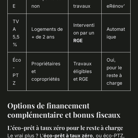
E
non
travaux
eRénov’
TV
Interventi
A
Logements de
Automat
on par un
5,5
+ de 2 ans
ique
RGE
%
Éco
Oui,
Propriétaires
Travaux
-
pour le
et
éligibles
PT
reste à
copropriétés
et RGE
Z
charge
Options de financement
complémentaire et bonus fiscaux
L’éco-prêt à taux zéro pour le reste à charge
Le vrai plus ? L’
éco-prêt à taux zéro
, ou éco-PTZ,