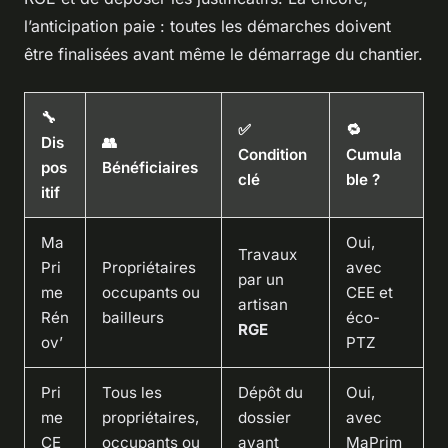
l’anticipation paie : toutes les démarches doivent
être finalisées avant même le démarrage du chantier.
🔧
✅
🔁
Dis
👥
Condition
Cumula
pos
Bénéficiaires
clé
ble ?
itif
Ma
Oui,
Travaux
Pri
Propriétaires
avec
par un
me
occupants ou
CEE et
artisan
Rén
bailleurs
éco-
RGE
ov’
PTZ
Pri
Tous les
Dépôt du
Oui,
me
propriétaires,
dossier
avec
CE
occupants ou
avant
MaPrim