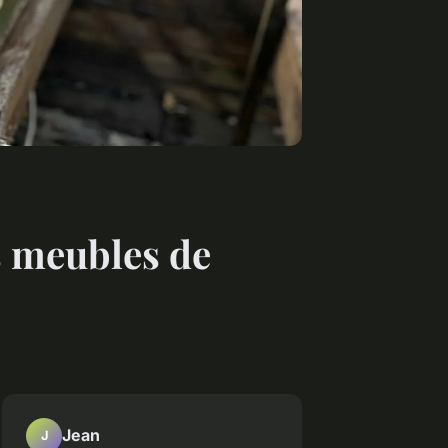
s meubles de
Jean
J