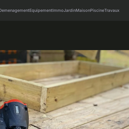
Demenagement
Equipement
Immo
Jardin
Maison
Piscine
Travaux