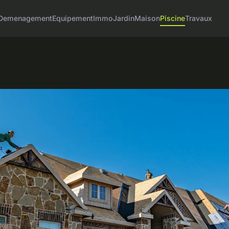
Demenagement
Equipement
Immo
Jardin
Maison
Piscine
Travaux