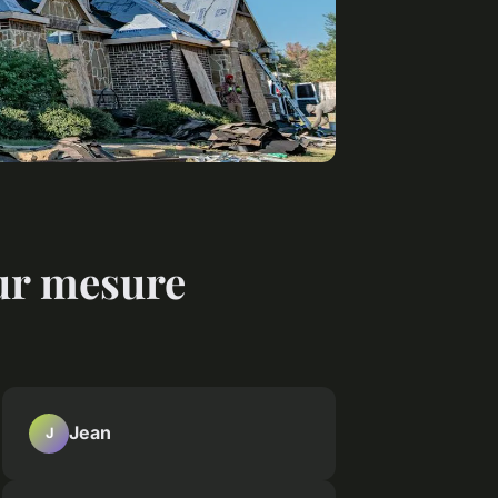
sur mesure
Jean
J